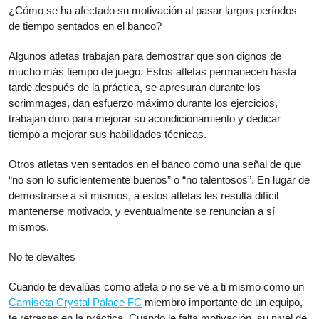
¿Cómo se ha afectado su motivación al pasar largos períodos
para
de tiempo sentados en el banco?
competir,
incluso
Algunos atletas trabajan para demostrar que son dignos de
en
mucho más tiempo de juego. Estos atletas permanecen hasta
el
tarde después de la práctica, se apresuran durante los
banco
scrimmages, dan esfuerzo máximo durante los ejercicios,
trabajan duro para mejorar su acondicionamiento y dedicar
tiempo a mejorar sus habilidades técnicas.
Otros atletas ven sentados en el banco como una señal de que
“no son lo suficientemente buenos” o “no talentosos”. En lugar de
demostrarse a sí mismos, a estos atletas les resulta difícil
mantenerse motivado, y eventualmente se renuncian a sí
mismos.
No te devaltes
Cuando te devalúas como atleta o no se ve a ti mismo como un
Camiseta Crystal Palace FC
miembro importante de un equipo,
te retrasas en la práctica. Cuando le falta motivación, su nivel de