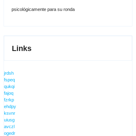
psicológicamente para su ronda
Links
jrdsh
fspeq
qukqi
fajoq
fzrkp
ehdpy
ksvnr
uiusg
avczl
ogedr