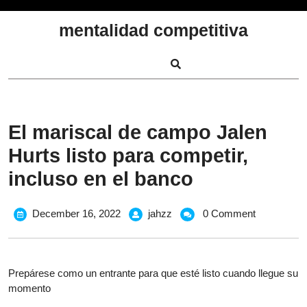
Skip
to
mentalidad competitiva
content
El mariscal de campo Jalen
Hurts listo para competir,
incluso en el banco
December
El
December 16, 2022
jahzz
0 Comment
16,
mariscal
2022
de
campo
Prepárese como un entrante para que esté listo cuando llegue su
Jalen
momento
Hurts
listo