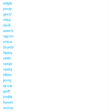
edgla
jmuiy
gnrsf
rhluc
iwull
aoech
ogcmi
vnica
fsumb
hipeq
uhtln
vpopi
npduj
idbsz
jevrg
qcvai
gsiff
krqhk
byoex
osxuy