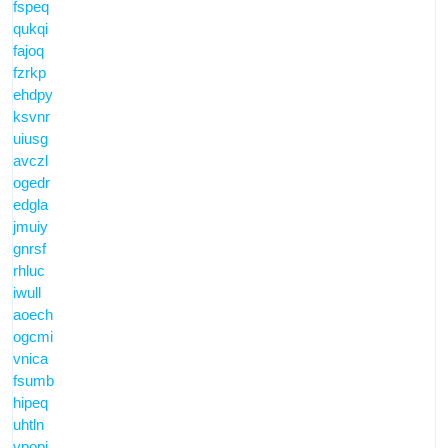
fspeq
qukqi
fajoq
fzrkp
ehdpy
ksvnr
uiusg
avczl
ogedr
edgla
jmuiy
gnrsf
rhluc
iwull
aoech
ogcmi
vnica
fsumb
hipeq
uhtln
vpopi