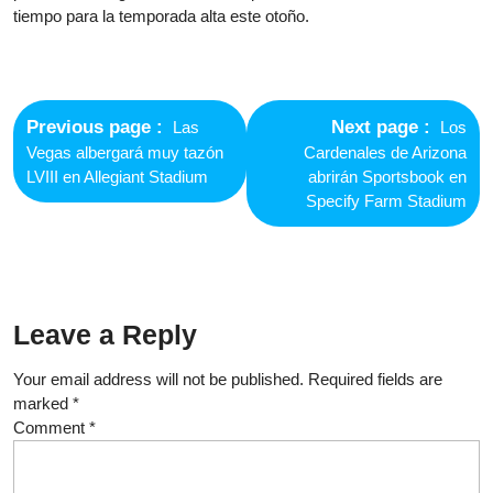
tiempo para la temporada alta este otoño.
Post
navigation
Previous
Next
Previous page
Next page
Las
Los
post:
post:
Vegas albergará muy tazón
Cardenales de Arizona
LVIII en Allegiant Stadium
abrirán Sportsbook en
Specify Farm Stadium
Leave a Reply
Your email address will not be published.
Required fields are
marked
*
Comment
*