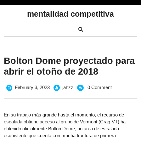
Skip
to
mentalidad competitiva
content
Bolton Dome proyectado para
abrir el otoño de 2018
February
Bolton
February 3, 2023
jahzz
0 Comment
3,
Dome
2023
proyectado
para
En su trabajo más grande hasta el momento, el recurso de
abrir
escalada obtiene acceso al grupo de Vermont (Crag-VT) ha
el
obtenido oficialmente Bolton Dome, un área de escalada
otoño
esquistente que cuenta con mucha fractura de primera
de