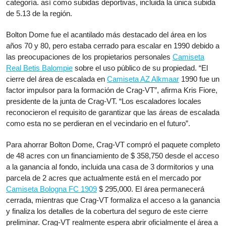
categoría. así como subidas deportivas, incluida la única subida
2018
de 5.13 de la región.
Bolton Dome fue el acantilado más destacado del área en los
años 70 y 80, pero estaba cerrado para escalar en 1990 debido a
las preocupaciones de los propietarios personales
Camiseta
Real Betis Balompie
sobre el uso público de su propiedad. “El
cierre del área de escalada en
Camiseta AZ Alkmaar
1990 fue un
factor impulsor para la formación de Crag-VT”, afirma Kris Fiore,
presidente de la junta de Crag-VT. “Los escaladores locales
reconocieron el requisito de garantizar que las áreas de escalada
como esta no se perdieran en el vecindario en el futuro”.
Para ahorrar Bolton Dome, Crag-VT compró el paquete completo
de 48 acres con un financiamiento de $ 358,750 desde el acceso
a la ganancia al fondo, incluida una casa de 3 dormitorios y una
parcela de 2 acres que actualmente está en el mercado por
Camiseta Bologna FC 1909
$ 295,000. El área permanecerá
cerrada, mientras que Crag-VT formaliza el acceso a la ganancia
y finaliza los detalles de la cobertura del seguro de este cierre
preliminar. Crag-VT realmente espera abrir oficialmente el área a